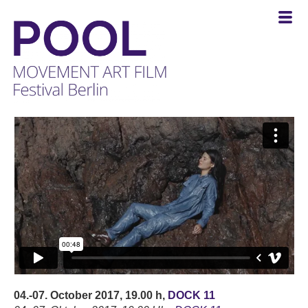
POOL
-
MOVEMENT
ART
FILM
Festival
Berlin
04.-07. October 2017, 19.00 h,
DOCK 11