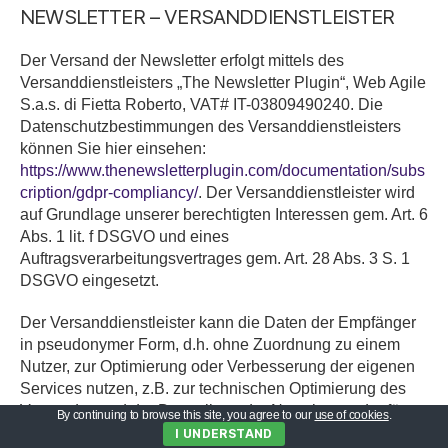
NEWSLETTER – VERSANDDIENSTLEISTER
Der Versand der Newsletter erfolgt mittels des
Versanddienstleisters „The Newsletter Plugin“,
Web Agile
S.a.s. di Fietta Roberto, VAT# IT-03809490240.
Die
Datenschutzbestimmungen des Versanddienstleisters
können Sie hier einsehen:
https://www.thenewsletterplugin.com/documentation/subs
cription/gdpr-compliancy/
. Der Versanddienstleister wird
auf Grundlage unserer berechtigten Interessen gem. Art. 6
Abs. 1 lit. f DSGVO und eines
Auftragsverarbeitungsvertrages gem. Art. 28 Abs. 3 S. 1
DSGVO eingesetzt.
Der Versanddienstleister kann die Daten der Empfänger
in pseudonymer Form, d.h. ohne Zuordnung zu einem
Nutzer, zur Optimierung oder Verbesserung der eigenen
Services nutzen, z.B. zur technischen Optimierung des
Versandes und der Darstellung der Newsletter oder für
By continuing to browse this site, you agree to our
use of cookies
.
statistische Zwecke verwenden. Der Versanddienstleister
I UNDERSTAND