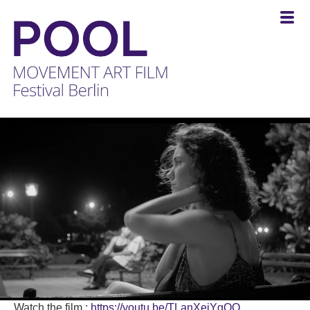
POOL
-
MOVEMENT
ART
FILM
Festival
Berlin
Watch the film :
https://youtu.be/TLanXeiYgQQ