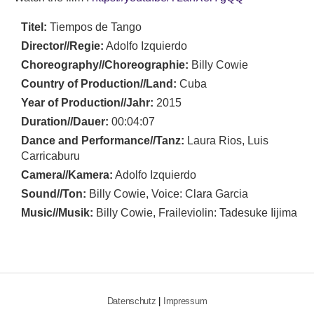
Titel:
Tiempos de Tango
Director//Regie:
Adolfo Izquierdo
Choreography//Choreographie:
Billy Cowie
Country of Production//Land:
Cuba
Year of Production//Jahr:
2015
Duration//Dauer:
00:04:07
Dance and Performance//Tanz:
Laura Rios, Luis
Carricaburu
Camera//Kamera:
Adolfo Izquierdo
Sound//Ton:
Billy Cowie, Voice: Clara Garcia
Music//Musik:
Billy Cowie, Fraileviolin: Tadesuke Iijima
Datenschutz
|
Impressum