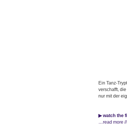
Ein Tanz-Tryp
verschafft, d
nur mit der ei
▶ watch the f
…read more //