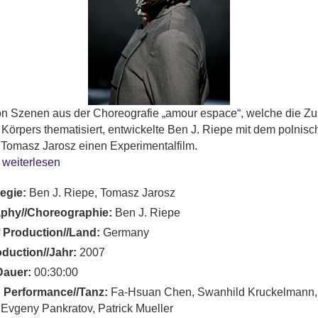
 Szenen aus der Choreografie „amour espace“, welche die Zu
Körpers thematisiert, entwickelte Ben J. Riepe mit dem polnis
 Tomasz Jarosz einen Experimentalfilm.
 weiterlesen
Regie:
Ben J. Riepe, Tomasz Jarosz
phy//Choreographie:
Ben J. Riepe
 Production//Land:
Germany
oduction//Jahr:
2007
Dauer:
00:30:00
 Performance//Tanz:
Fa-Hsuan Chen, Swanhild Kruckelmann,
 Evgeny Pankratov, Patrick Mueller