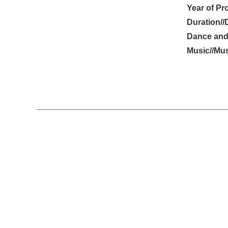
Year of Pr
Duration//
Dance and
Music//Mus