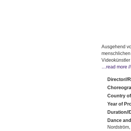
Ausgehend von
menschlichen 
Videokünstler
…read more //
Director//
Choreogra
Country of
Year of Pr
Duration//
Dance and
Nordström,