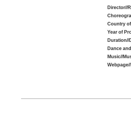
Director//
Choreogra
Country of
Year of Pr
Duration//
Dance and
Music//Mus
Webpage//