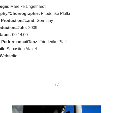
Regie:
Mareike Engelhardt
phy//Choreographie:
Friederike Plafki
 Production//Land:
Germany
oduction//Jahr:
2009
Dauer:
00:14:00
 Performance//Tanz:
Friederike Plafki
ik:
Sebastien Alazet
Webseite: