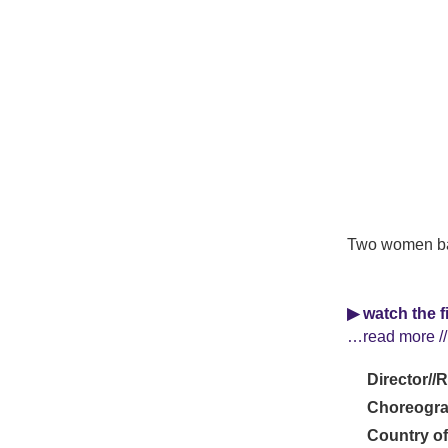
Two women bat 
▶ watch the f
…read more //
Director//
Choreogra
Country of