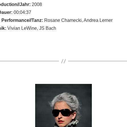
oduction//Jahr:
2008
Dauer:
00:04:37
 Performance//Tanz:
Rosane Chamecki, Andrea Lerner
ik:
Vivian LeWine, JS Bach