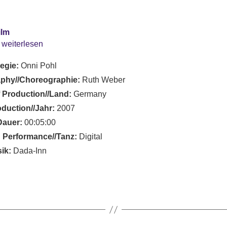
ilm
 weiterlesen
Regie:
Onni Pohl
phy//Choreographie:
Ruth Weber
 Production//Land:
Germany
oduction//Jahr:
2007
Dauer:
00:05:00
 Performance//Tanz:
Digital
ik:
Dada-Inn