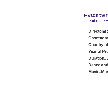
▶ watch the f
…read more //
Director//
Choreogra
Country of
Year of Pr
Duration//
Dance and
Music//Mus